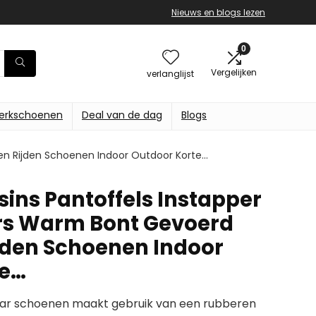
Nieuws en blogs lezen
0
Vergelijken
verlanglijst
erkschoenen
Deal van de dag
Blogs
en Rijden Schoenen Indoor Outdoor Korte…
ins Pantoffels Instapper
rs Warm Bont Gevoerd
jden Schoenen Indoor
te…
k paar schoenen maakt gebruik van een rubberen