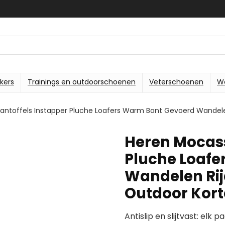
kers
Trainings en outdoorschoenen
Veterschoenen
W
antoffels Instapper Pluche Loafers Warm Bont Gevoerd Wandel
Heren Mocass
Pluche Loafe
Wandelen Ri
Outdoor Kor
Antislip en slijtvast: el