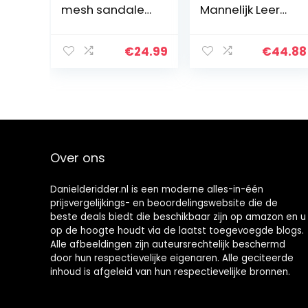
mesh sandalen
Mannelijk Leer
zomer strand
Rijden
slippers antislip
Wandelen
outdoor sport
Mocassin
€
24.99
€
44.88
sandalen slip-
Zakelijke
on tuin clogs
Klassieke Jurk
paar flip…
Bootschoenen
Over ons
Danielderidder.nl is een moderne alles-in-één
prijsvergelijkings- en beoordelingswebsite die de
beste deals biedt die beschikbaar zijn op amazon en u
op de hoogte houdt via de laatst toegevoegde blogs.
Alle afbeeldingen zijn auteursrechtelijk beschermd
door hun respectievelijke eigenaren. Alle geciteerde
inhoud is afgeleid van hun respectievelijke bronnen.