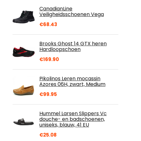
CanadianLine
Veiligheidsschoenen Vega
€
68.43
Brooks Ghost 14 GTX heren
Hardloopschoen
€
169.90
Pikolinos Leren mocassin
Azores 06H, zwart, Medium
€
99.95
Hummel Larsen Slippers Vc
douche- en badschoenen,
uniseks, blauw, 41 EU
€
25.08