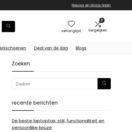
Nieuws en blogs lezen
0
Vergelijken
verlanglijst
erkschoenen
Deal van de dag
Blogs
Zoeken
recente berichten
De beste laptoptas: stijl, functionaliteit en
persoonlijke keuze