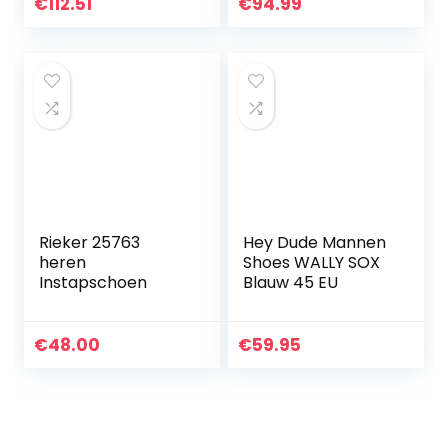
€
112.51
€
94.99
Rieker 25763
Hey Dude Mannen
heren
Shoes WALLY SOX
Instapschoen
Blauw 45 EU
€
48.00
€
59.95