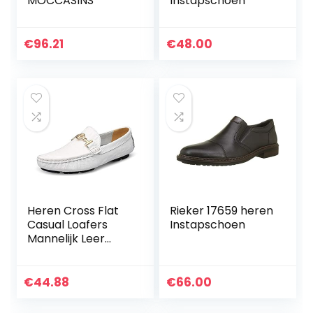
MOCCASINS
Instapschoen
€
96.21
€
48.00
Heren Cross Flat
Rieker 17659 heren
Casual Loafers
Instapschoen
Mannelijk Leer
Rijden Wandelen
Mocassin Zakelijke
Klassieke Jurk
€
44.88
€
66.00
Bootschoenen