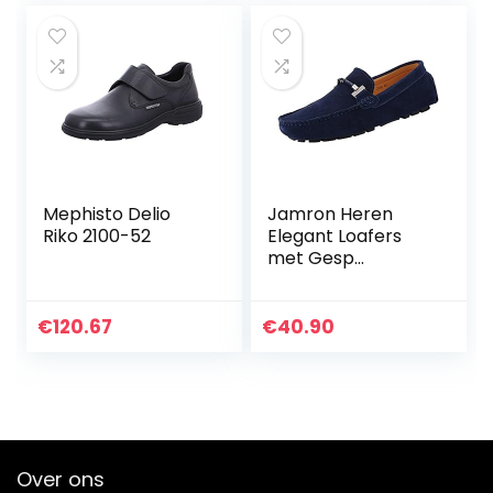
Mephisto Delio
Jamron Heren
Riko 2100-52
Elegant Loafers
met Gesp
Comfort Suède
Rijschoenen Stijlvol
Mocassin Slippers
€
120.67
€
40.90
Over ons