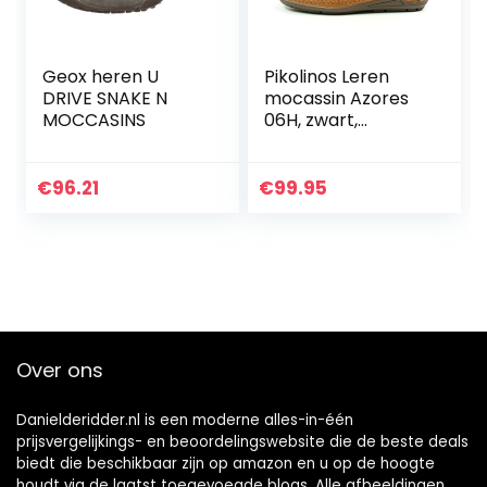
Geox heren U
Pikolinos Leren
DRIVE SNAKE N
mocassin Azores
MOCCASINS
06H, zwart,
Medium
€
96.21
€
99.95
Over ons
Danielderidder.nl is een moderne alles-in-één
prijsvergelijkings- en beoordelingswebsite die de beste deals
biedt die beschikbaar zijn op amazon en u op de hoogte
houdt via de laatst toegevoegde blogs. Alle afbeeldingen