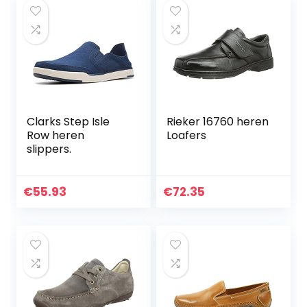
Clarks Step Isle
Rieker 16760 heren
Row heren
Loafers
slippers.
€
55.93
€
72.35