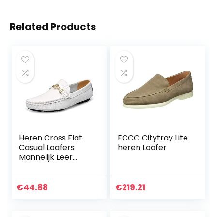
Related Products
Heren Cross Flat
ECCO Citytray Lite
Casual Loafers
heren Loafer
Mannelijk Leer
Rijden Wandelen
Mocassin Zakelijke
Klassieke Jurk
€
44.88
€
219.21
Bootschoenen