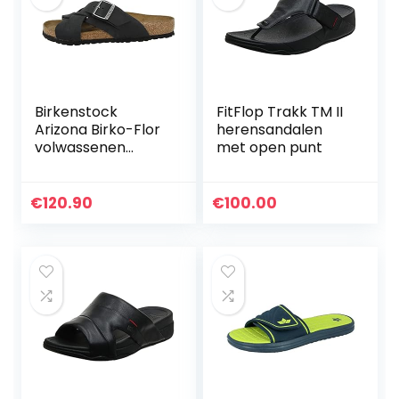
Birkenstock
FitFlop Trakk TM II
Arizona Birko-Flor
herensandalen
volwassenen
met open punt
instappers
€
120.90
€
100.00