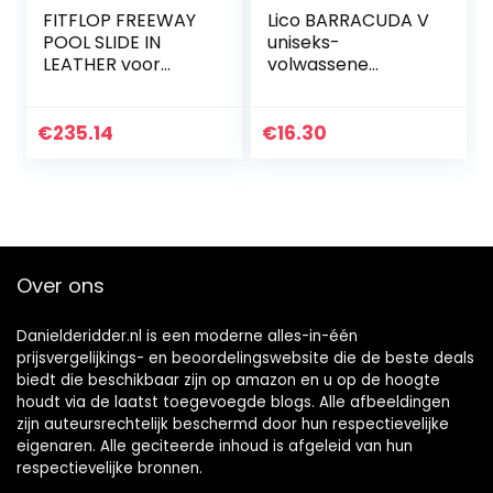
FITFLOP FREEWAY
Lico BARRACUDA V
POOL SLIDE IN
uniseks-
LEATHER voor
volwassene
heren Open teen
Badschoenen
sandalen
€
235.14
€
16.30
Over ons
Danielderidder.nl is een moderne alles-in-één
prijsvergelijkings- en beoordelingswebsite die de beste deals
biedt die beschikbaar zijn op amazon en u op de hoogte
houdt via de laatst toegevoegde blogs. Alle afbeeldingen
zijn auteursrechtelijk beschermd door hun respectievelijke
eigenaren. Alle geciteerde inhoud is afgeleid van hun
respectievelijke bronnen.