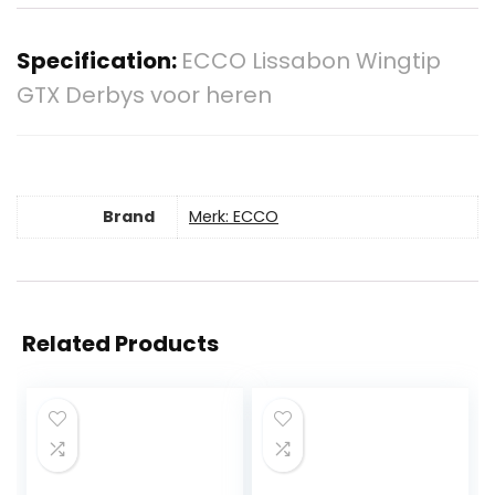
Specification:
ECCO Lissabon Wingtip
GTX Derbys voor heren
Brand
Merk: ECCO
Related Products