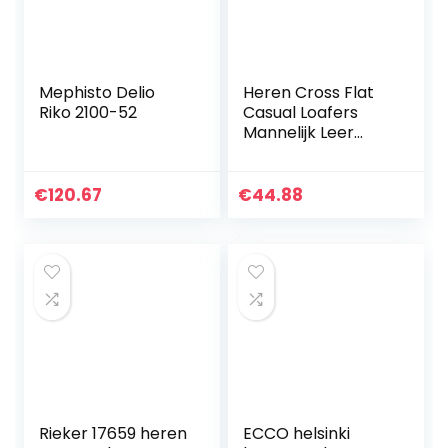
Mephisto Delio
Heren Cross Flat
Riko 2100-52
Casual Loafers
Mannelijk Leer
Rijden Wandelen
Mocassin Zakelijke
Klassieke Jurk
€
120.67
€
44.88
Bootschoenen
Rieker 17659 heren
ECCO helsinki