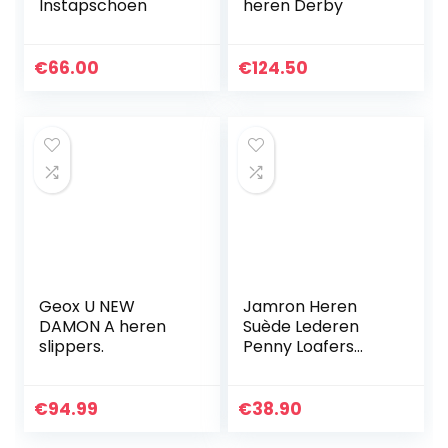
Instapschoen
heren Derby
€
66.00
€
124.50
Geox U NEW
Jamron Heren
DAMON A heren
Suède Lederen
slippers.
Penny Loafers
Comfort Rijden
Schoenen
Mocassin Slippers
€
94.99
€
38.90