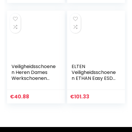
Veiligheidsschoene
ELTEN
n Heren Dames
Veiligheidsschoene
Werkschoenen
n ETHAN Easy ESD
Lichtgewicht
S1, heren, sportief,
Stalen Neus
licht, zwart,
Sneaker
kunststof kap,
€
40.88
€
101.33
Ademende
klittenbandsluiting
Beschermende
– maat 40
Sportieve
Schoenen…