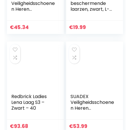
Veiligheidsschoene
beschermende
n Heren
laarzen, zwart, L-
Lichtgewicht
XL
Ademende
Werkschoenen
€
45.34
€
19.99
Stalen Neus S3
Sportief
Beschermende
Schoenen Dames
Redbrick Ladies
SUADEX
Lena Laag S3 –
Veiligheidsschoene
Zwart – 40
n Heren
Werkschoenen
Lichtgewicht
Safety Shoes
€
93.68
€
53.99