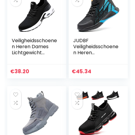
Veiligheidsschoene
JUDBF
n Heren Dames
Veiligheidsschoene
Lichtgewicht
n Heren
Werkschoenen s3
Lichtgewicht
Stalen Neus
Ademende
Schoenen
Werkschoenen
€
38.20
€
45.34
Ademende
Stalen Neus S3
Beschermende
Sportief
Sneakers
Beschermende
Schoenen Dames