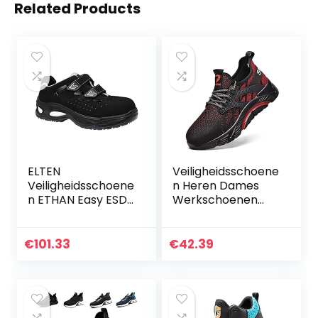
Related Products
ELTEN
Veiligheidsschoene
Veiligheidsschoene
n Heren Dames
n ETHAN Easy ESD
Werkschoenen
S1, heren, sportief,
Lichtgewicht
licht, zwart,
Stalen Neus
kunststof kap,
Schoenen
€
101.33
€
42.39
klittenbandsluiting
Ademend
– maat 40
Beschermende
Sportschoenen
Anti…