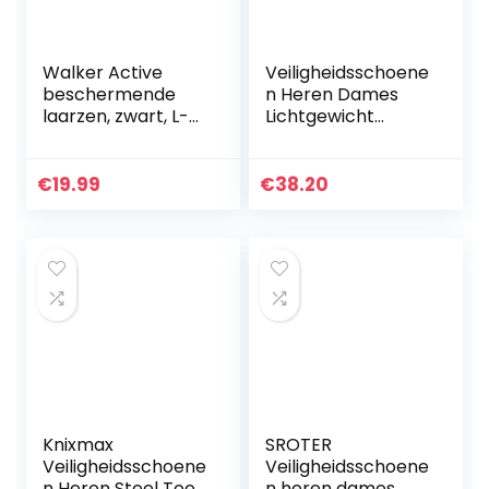
Walker Active
Veiligheidsschoene
beschermende
n Heren Dames
laarzen, zwart, L-
Lichtgewicht
XL
Werkschoenen s3
Stalen Neus
Schoenen
€
19.99
€
38.20
Ademende
Beschermende
Sneakers
Knixmax
SROTER
Veiligheidsschoene
Veiligheidsschoene
n Heren Steel Toe
n heren dames