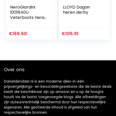
NeroGiardini
LLOYD Dagan
I001840U
heren derby
Veterboots Heren
In Leder
€
169.50
€
105.91
Over ons
Danielderidder.nl is een moderne alles-in-één
prijsvergelijkings- en beoordelingswebsite die de beste deals
biedt die beschikbaar zijn op amazon en u op de hoogte
houdt via de laatst toegevoegde blogs. Alle afbeeldingen
zijn auteursrechtelijk beschermd door hun respectievelijke
eigenaren. Alle geciteerde inhoud is afgeleid van hun
respectievelijke bronnen.