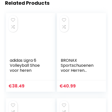
Related Products
adidas Ligra 6
BRONAX
Volleyball Shoe
Sportschuoenen
voor heren
voor Herren
Sneaker
Hardloopschoene
n
€
38.49
€
40.99