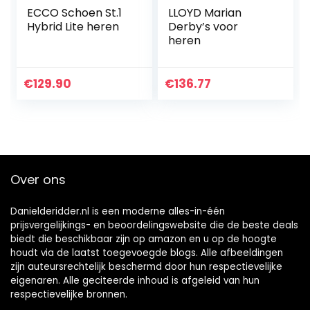
ECCO Schoen St.1
LLOYD Marian
Hybrid Lite heren
Derby’s voor
heren
€
129.90
€
136.77
Over ons
Danielderidder.nl is een moderne alles-in-één
prijsvergelijkings- en beoordelingswebsite die de beste deals
biedt die beschikbaar zijn op amazon en u op de hoogte
houdt via de laatst toegevoegde blogs. Alle afbeeldingen
zijn auteursrechtelijk beschermd door hun respectievelijke
eigenaren. Alle geciteerde inhoud is afgeleid van hun
respectievelijke bronnen.