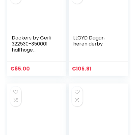
Dockers by Gerli
LLOYD Dagan
322530-350001
heren derby
halfhoge
veterschoenen
voor heren, Zwart
Zwart Zwart Zwart
€
65.00
€
105.91
Zwart