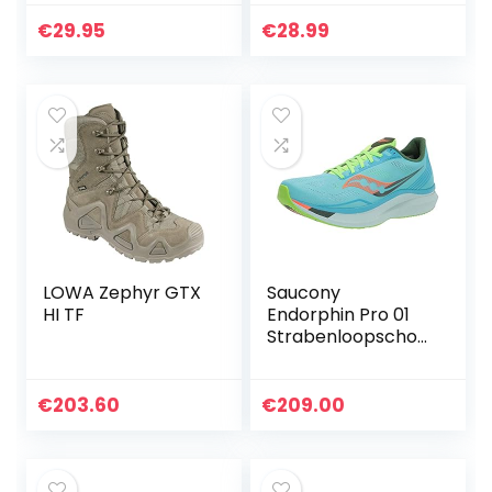
voetbalschoenen,
atletische Turf
€
29.95
€
28.99
Mundial Team
Cleat Running…
LOWA Zephyr GTX
Saucony
HI TF
Endorphin Pro 01
Strabenloopschoe
n voor heren
€
203.60
€
209.00