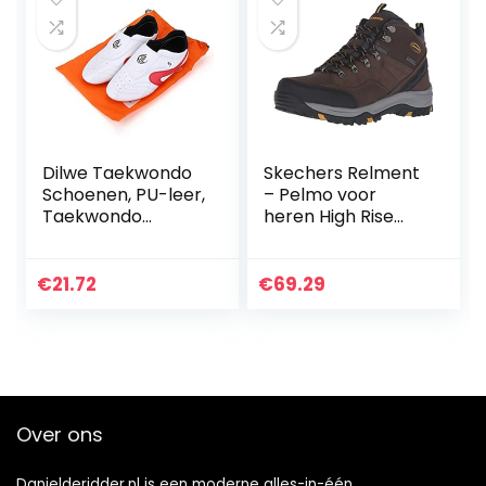
Dilwe Taekwondo
Skechers Relment
Schoenen, PU-leer,
– Pelmo voor
Taekwondo
heren High Rise
boksen schoenen
wandelschoenen
Gym Martial Arts
schoenen voor
€
21.72
€
69.29
volwassenen
Over ons
Danielderidder.nl is een moderne alles-in-één