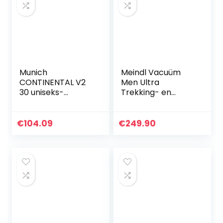
Munich
Meindl Vacuüm
CONTINENTAL V2
Men Ultra
30 uniseks-
Trekking- en
volwassene
wandelschoenen
Sneakers
voor heren
€
104.09
€
249.90