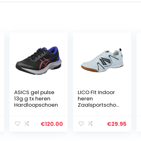
ASICS gel pulse
LICO Fit Indoor
13g g tx heren
heren
Hardloopschoen
Zaalsportschoe
n
€
120.00
€
29.95