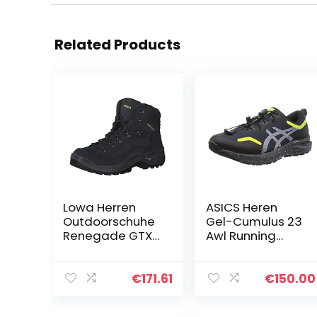
Related Products
Lowa Herren
ASICS Heren
Outdoorschuhe
Gel-Cumulus 23
Renegade GTX
Awl Running
Mid
Shoe, navy, 46
EU
€
171.61
€
150.00