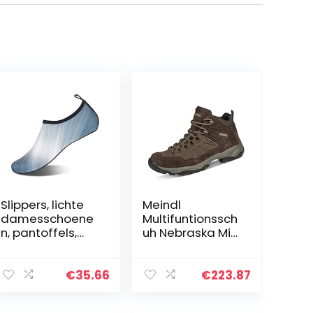
Slippers, lichte
Meindl
damesschoene
Multifuntionssch
n, pantoffels,
uh Nebraska Mid
strandschoenen
GTX heren
, heren,
trekking- &
badschoenen,
wandellaarzen
€
35.66
€
223.87
fitness,
yogaschoenen