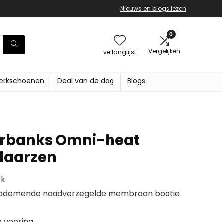
Nieuws en blogs lezen
0
Vergelijken
verlanglijst
erkschoenen
Deal van de dag
Blogs
irbanks Omni-heat
laarzen
rk
 ademende naadverzegelde membraan bootie
 voering