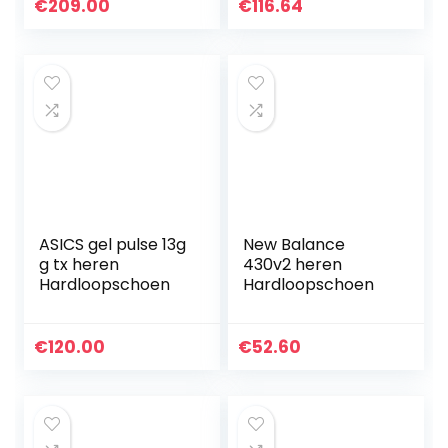
€
209.00
€
116.64
ASICS gel pulse 13g
New Balance
g tx heren
430v2 heren
Hardloopschoen
Hardloopschoen
€
120.00
€
52.60