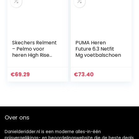
Skechers Relment
PUMA Heren
– Pelmo voor
Future 6.3 Netfit
heren High Rise
Mg voetbalschoen
wandelschoenen
€
69.29
€
73.40
Over ons
Danielderidder.nl is een moderne alles-in-één
prijsvergelijkings- en beoordelingswebsite die de beste deals