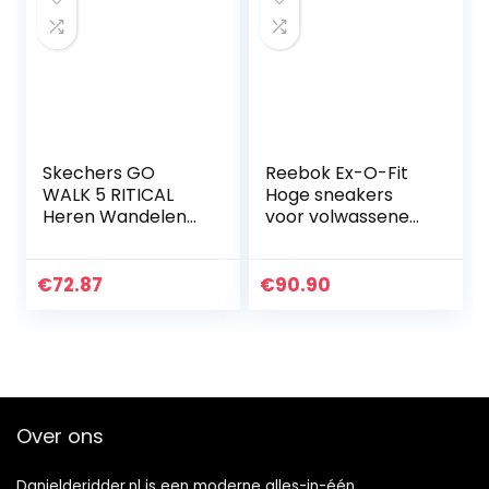
Skechers GO
Reebok Ex-O-Fit
WALK 5 RITICAL
Hoge sneakers
Heren Wandelen
voor volwassenen,
Schoen
uniseks
€
72.87
€
90.90
Over ons
Danielderidder.nl is een moderne alles-in-één