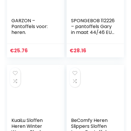
GARZON –
SPONGEBOB 112226
Pantoffels voor:
– pantoffels Gary
heren.
in maat 44/46 EU
(XL), Roze,
Lichtblauw, Groen
€
25.76
€
28.16
KuaiLu Sloffen
BeComfy Heren
Heren Winter
Slippers Sloffen