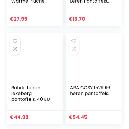
Warme Pluche
Leren Pantoffels
Schapenvacht
Leder Mannen
Pantoffels
Echt Leer Zwart
Comfort
Bruin Rood 40 41
€
27.99
€
16.70
Steunzolen
42 43 44 45 46 47
Memory Foam
48 49 50…
Mannen Slippers
Pluizig…
Rohde heren
ARA COSY 1529916
lekeberg
heren pantoffels.
pantoffels, 40 EU
€
44.99
€
54.45