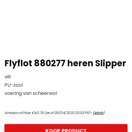
Flyflot 880277 heren Slipper
vilt
PU-zool
voering van scheerwol
Amazon.nl Price:
€
40.79
(as of 09/04/2023 20:53 PST-
Details
)
KOOP PRODUCT