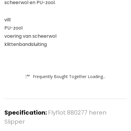
scheerwol en PU-zool.
vilt
PU-zool
voering van scheerwol
klittenbandsluiting
Frequently Bought Together Loading...
Specification:
Flyflot 880277 heren
Slipper