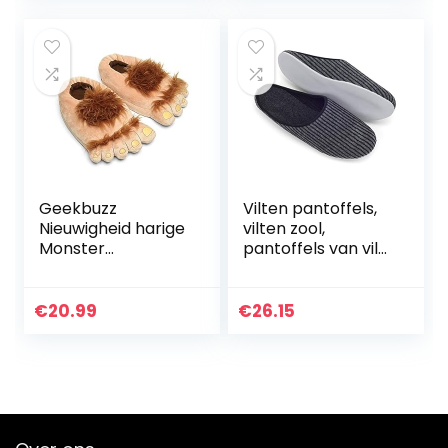
slipzool
Geekbuzz
Vilten pantoffels,
Nieuwigheid harige
vilten zool,
Monster
pantoffels van vilt,
Adventure
uniseks, heren en
Slippers,
volwassenen, in de
Comfortabele
maten 36-51
€
20.99
€
26.15
warme winter
Hobbit voeten
Slippers voor…