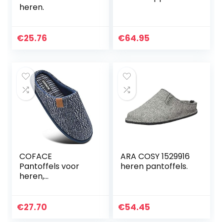
heren.
€
25.76
€
64.95
COFACE
ARA COSY 1529916
Pantoffels voor
heren pantoffels.
heren,
traagschuim,
warm pluizig huis,
binnen/buitenscho
€
27.70
€
54.45
enen met anti-