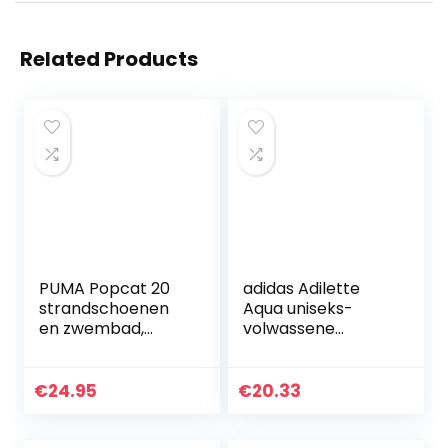
Related Products
PUMA Popcat 20
adidas Adilette
strandschoenen
Aqua uniseks-
en zwembad,
volwassene
uniseks, voor
Gymschoen
volwassenen
€
24.95
€
20.33