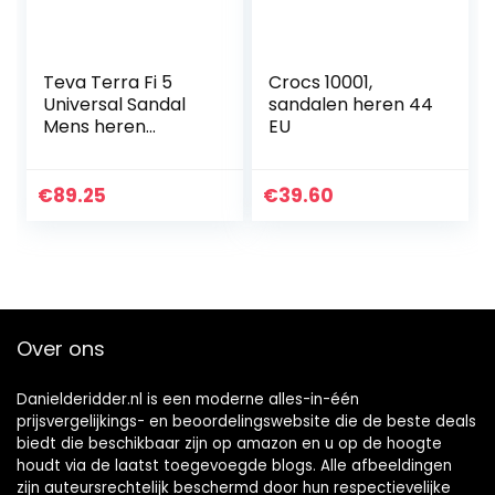
Teva Terra Fi 5
Crocs 10001,
Universal Sandal
sandalen heren 44
Mens heren
EU
sandalen
€
89.25
€
39.60
Over ons
Danielderidder.nl is een moderne alles-in-één
prijsvergelijkings- en beoordelingswebsite die de beste deals
biedt die beschikbaar zijn op amazon en u op de hoogte
houdt via de laatst toegevoegde blogs. Alle afbeeldingen
zijn auteursrechtelijk beschermd door hun respectievelijke