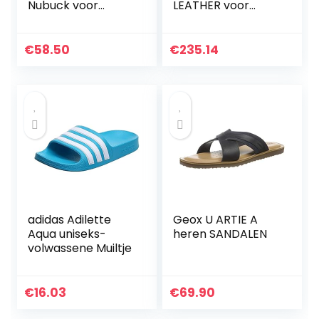
Nubuck voor
LEATHER voor
dames Sandalen
heren Open teen
sandalen
€
58.50
€
235.14
adidas Adilette
Geox U ARTIE A
Aqua uniseks-
heren SANDALEN
volwassene Muiltje
€
16.03
€
69.90