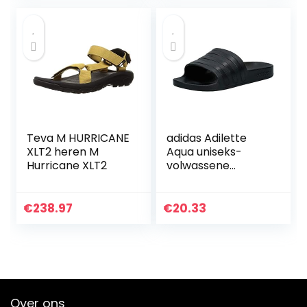
Teva M HURRICANE
adidas Adilette
XLT2 heren M
Aqua uniseks-
Hurricane XLT2
volwassene
Gymschoen
€
238.97
€
20.33
Over ons