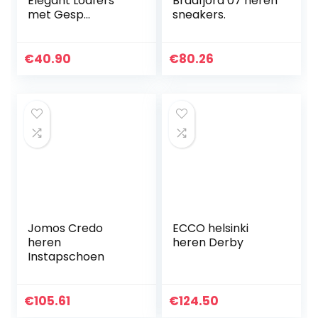
Elegant Loafers
Bradfjord 07 heren
met Gesp
sneakers.
Comfort Suède
Rijschoenen Stijlvol
Mocassin Slippers
€
40.90
€
80.26
Jomos Credo
ECCO helsinki
heren
heren Derby
Instapschoen
€
105.61
€
124.50