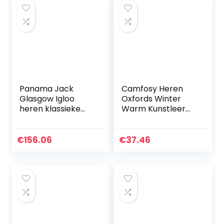
Panama Jack
Camfosy Heren
Glasgow Igloo
Oxfords Winter
heren klassieke
Warm Kunstleer
laarzen
Bont Gevoerd
Casual Wandelen
Wandelen Outdoor
€
156.06
€
37.46
Chukka Boots