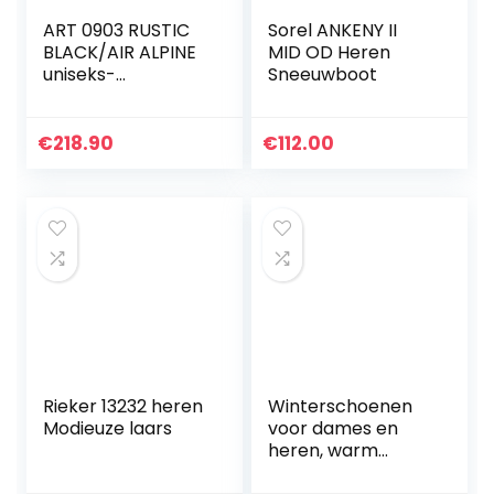
ART 0903 RUSTIC
Sorel ANKENY II
BLACK/AIR ALPINE
MID OD Heren
uniseks-
Sneeuwboot
volwassene
Klassieke laarzen.
€
218.90
€
112.00
Rieker 13232 heren
Winterschoenen
Modieuze laars
voor dames en
heren, warm
gevoerde laarzen,