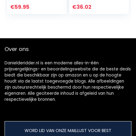
sneeuwlaarzen,
winterlaarzen,
€
59.95
€
36.02
winter, sneakers,
zwart, blauw…
Over ons
Danielderidder.nl is een moderne alles-in-één
prijsvergelijkings- en beoordelingswebsite die de beste deals
biedt die beschikbaar zijn op amazon en u op de hoogte
houdt via de laatst toegevoegde blogs. Alle afbeeldingen
zijn auteursrechtelijk beschermd door hun respectievelijke
eigenaren. Alle geciteerde inhoud is afgeleid van hun
respectievelijke bronnen.
WORD LID VAN ONZE MAILLIJST VOOR BEST