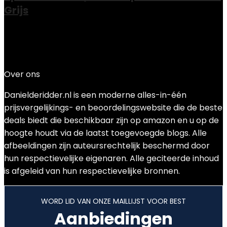
Grijs
Added to wishlist
Removed from wishlist
0
Add to compare
€
47.71
Over ons
Danielderidder.nl is een moderne alles-in-één
prijsvergelijkings- en beoordelingswebsite die de beste
deals biedt die beschikbaar zijn op amazon en u op de
hoogte houdt via de laatst toegevoegde blogs. Alle
afbeeldingen zijn auteursrechtelijk beschermd door
hun respectievelijke eigenaren. Alle geciteerde inhoud
is afgeleid van hun respectievelijke bronnen.
WORD LID VAN ONZE MAILLIJST VOOR BEST
Aanbiedingen