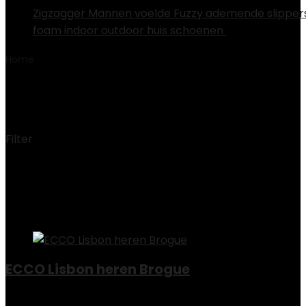
Zigzagger Mannen voelde Fuzzy ademende slippe
foam indoor outdoor huis schoenen
€
19.99
Home
Product Maat
46 EU
46 EU
Filter
Showing all 4 results
Added to wishlist
Removed from wishlist
0
Add to compare
ECCO Lisbon heren Brogue
Added to wishlist
Removed from wishlist
0