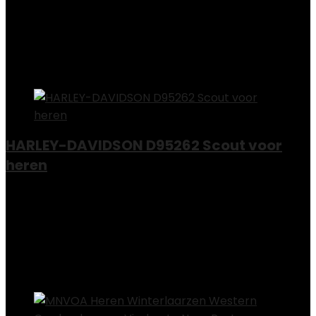
Add to compare
€
100.00
Added to wishlist
Removed from wishlist
0
Add to compare
HARLEY-DAVIDSON D95262 Scout voor
heren
Added to wishlist
Removed from wishlist
0
Add to compare
€
199.90
Added to wishlist
Removed from wishlist
0
Add to compare