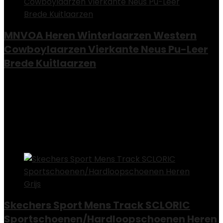
MNVOA Heren Winterlaarzen Western
Cowboylaarzen Vierkante Neus Pu-Leer
Brede Kuitlaarzen
Added to wishlist
Removed from wishlist
0
Add to compare
€
71.99
Added to wishlist
Removed from wishlist
0
Add to compare
Skechers Sport Mens Track SCLORIC
Sportschoenen/Hardloopschoenen Heren