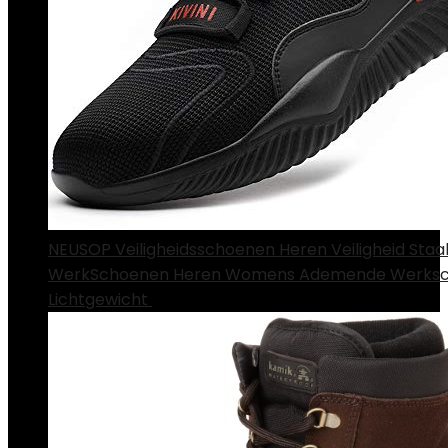
NEUSOP Veiligheidsschoenen Heren Veiligheid Staa
WerkSchoenen Heren Womens Ademende Werks
Lichtgewicht
€
44.99