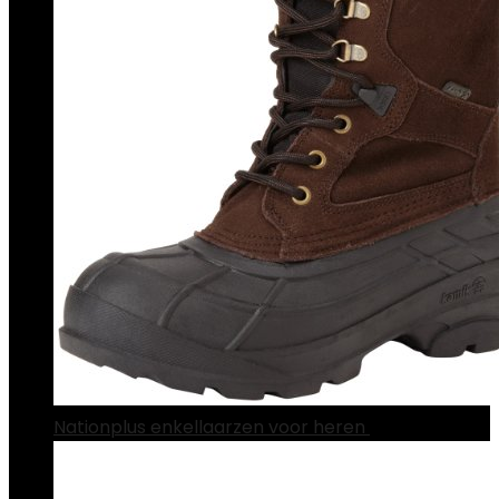
Nationplus enkellaarzen voor heren
€
102.43