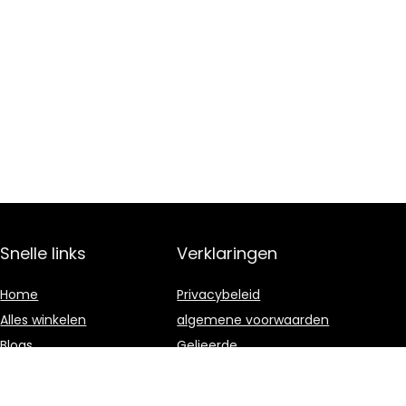
Snelle links
Verklaringen
Home
Privacybeleid
Alles winkelen
algemene voorwaarden
Blogs
Gelieerde
openbaarmaking
Onze webshops
Adverteren