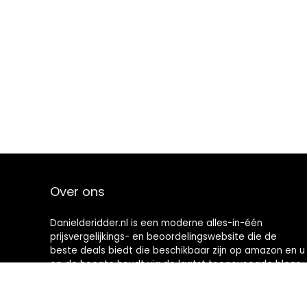
Over ons
Danielderidder.nl is een moderne alles-in-één
prijsvergelijkings- en beoordelingswebsite die de
beste deals biedt die beschikbaar zijn op amazon en u
op de hoogte houdt via de laatst toegevoegde blogs.
Alle afbeeldingen zijn auteursrechtelijk beschermd
door hun respectievelijke eigenaren. Alle geciteerde
inhoud is afgeleid van hun respectievelijke bronnen.