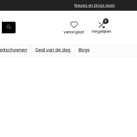
Nieuws en blogs lezen
0
Vergelijken
verlanglijst
erkschoenen
Deal van de dag
Blogs