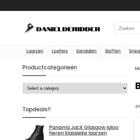
Search
for:
Laarzen
Loafers
Sandalen
Sloffen
Snea
Productcategorieën
H
Sh
Topdeals!!
Panama Jack Glasgow Igloo
heren klassieke laarzen