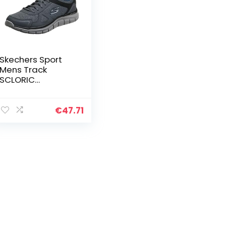
Skechers Sport
Mens Track
SCLORIC
Sportschoenen/H
ardloopschoenen
Heren Grijs
€
47.71