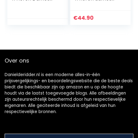
Licht
Waterdichte met
Werkschoenen
stalen neus
Ademend
werkschoenen
€
44.90
Beschermende
Lichtgewicht
Schoenen Stalen
ademend
Neus Unisex
beschermende…
Over ons
Danielderidder.nl is een moderne alles-in-één
prijsvergelijkings- en beoordelingswebsite die de beste deals
biedt die beschikbaar zijn op amazon en u op de hoogte
houdt via de laatst toegevoegde blogs. Alle afbeeldingen
zijn auteursrechtelijk beschermd door hun respectievelijke
eigenaren. Alle geciteerde inhoud is afgeleid van hun
respectievelijke bronnen.