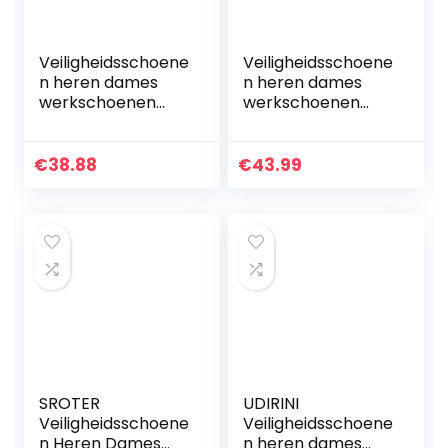
Veiligheidsschoene
Veiligheidsschoene
n heren dames
n heren dames
werkschoenen
werkschoenen
met stalen neus
met stalen neus
lichte
lichte
werkveiligheidssch
werkveiligheidssch
€
38.88
€
43.99
oenen ademende
oenen ademende
Antislip sportieve…
sportieve stalen…
SROTER
UDIRINI
Veiligheidsschoene
Veiligheidsschoene
n Heren Dames
n heren dames