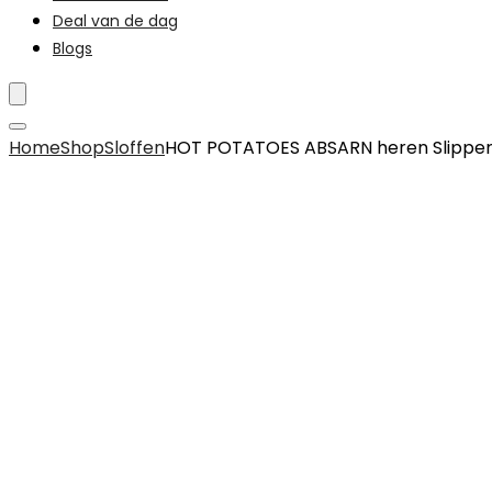
Deal van de dag
Blogs
Home
Shop
Sloffen
HOT POTATOES ABSARN heren Slippe