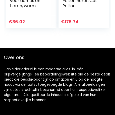
voor dames en
Pelton heren Cat
heren, warm
Pelton
gevoerde laarzen,
werkschoenen
sneeuwlaarzen,
winterlaarzen,
€
36.02
€
175.74
winter, sneakers,
zwart, blauw…
Over ons
Danielderidder.nl is een moderne alles-in-één
prijsvergelijkings- en beoordelingswebsite die de beste deals
biedt die beschikbaar zijn op amazon en u op de hoogte
houdt via de laatst toegevoegde blogs. Alle afbeeldingen
zijn auteursrechtelijk beschermd door hun respectievelijke
eigenaren. Alle geciteerde inhoud is afgeleid van hun
respectievelijke bronnen.