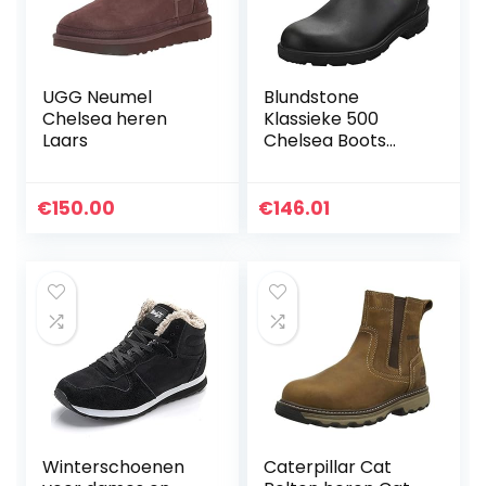
UGG Neumel
Blundstone
Chelsea heren
Klassieke 500
Laars
Chelsea Boots
voor volwassenen,
uniseks
€
150.00
€
146.01
Winterschoenen
Caterpillar Cat