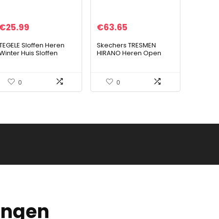
€
25.99
€
63.65
TEGELE Sloffen Heren
Skechers TRESMEN
Winter Huis Sloffen
HIRANO Heren Open
Traagschuim Pantoffels
teen sandalen
met Antislip Rubberen
Zool voor Binnen/Buiten
0
0
Donker…
ingen