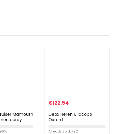
€
122.54
Cruiser Mamouth
Geox Heren U Iacopo
heren derby
Oxford
 98%
Already Sold: 79%