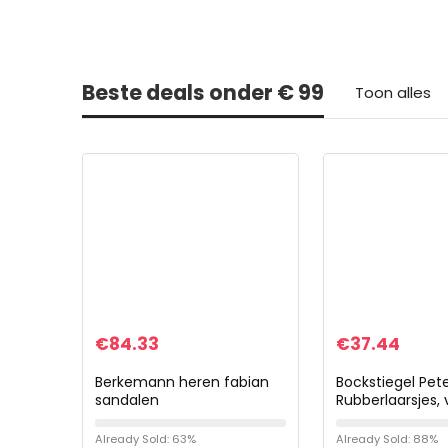
Beste deals onder € 99
Toon alles
€
84.33
€
37.44
Berkemann heren fabian
Bockstiegel Pet
sandalen
Rubberlaarsjes,
en jongens, van
polyvinylchoride
Already Sold: 63%
Already Sold: 88%