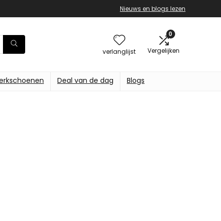
Nieuws en blogs lezen
0
Vergelijken
verlanglijst
erkschoenen
Deal van de dag
Blogs