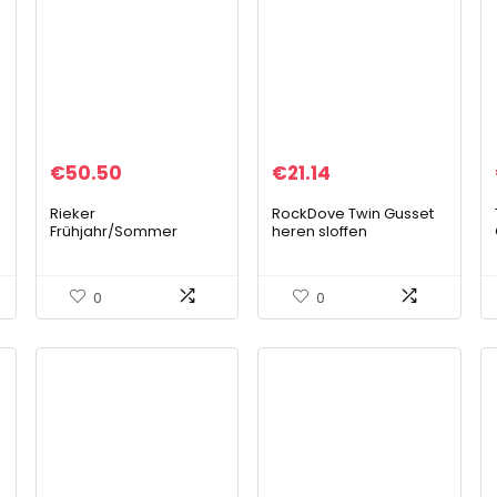
€
50.50
€
21.14
Rieker
RockDove Twin Gusset
Frühjahr/Sommer
heren sloffen
B6662 heren slippers
0
0