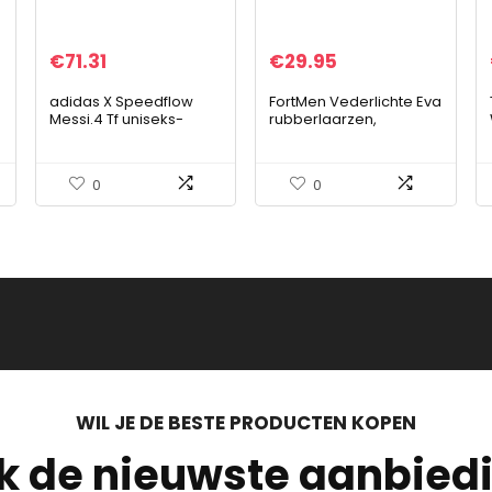
€
71.31
€
29.95
adidas X Speedflow
FortMen Vederlichte Eva
Messi.4 Tf uniseks-
rubberlaarzen,
volwassene
tuinschoenen, maat 40-
Trainingsschoen
46, met warme,
uitneembare gevoerde
0
0
binnenschoen
WIL JE DE BESTE PRODUCTEN KOPEN
jk de nieuwste aanbied