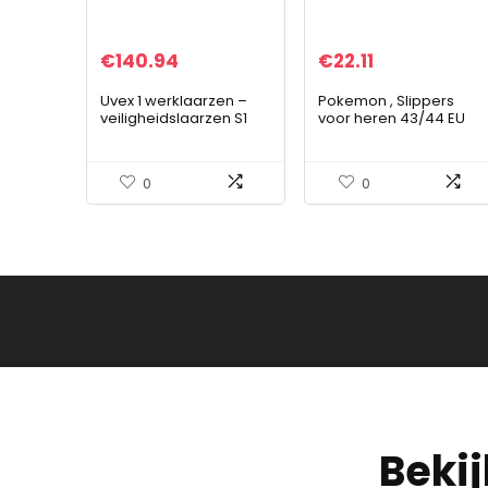
€
140.94
€
22.11
Uvex 1 werklaarzen –
Pokemon , Slippers
veiligheidslaarzen S1
voor heren 43/44 EU
SRC ESD – blauw, blauw,
43 EU
0
0
Beki